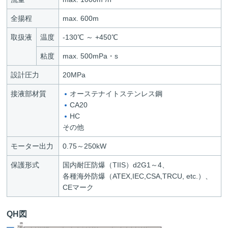
全揚程
max. 600m
取扱液
温度
-130℃ ～ +450℃
粘度
max. 500mPa・s
設計圧力
20MPa
接液部材質
オーステナイトステンレス鋼
CA20
HC
その他
モーター出力
0.75～250kW
保護形式
国内耐圧防爆（TIIS）d2G1～4、
各種海外防爆（ATEX,IEC,CSA,TRCU, etc.）、
CEマーク
QH図