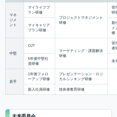
マイライフプ
管
ラン
研修
研
マネ
プロジェクト
マネジメント
ジメ
研修
新
ント
マイキャリア
メ
プラン
研修
修
管
OJT
者
マーケティング・
課題解決
中堅
研修
5年後中堅社
未
員研修
1年後フォロ
プレゼンテーション・
ロジ
ーアップ
研修
カルシンキング研修
若手
新入社員研修
技術者教育研修
未来委員会